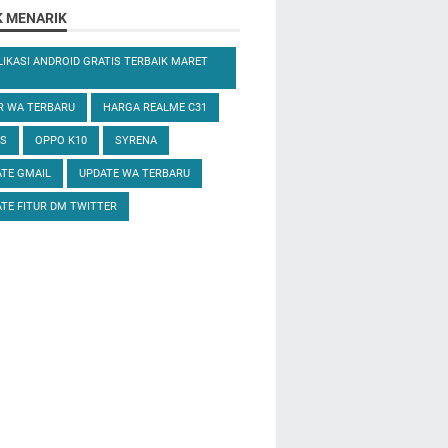
K MENARIK
LIKASI ANDROID GRATIS TERBAIK MARET
R WA TERBARU
HARGA REALME C31
S
OPPO K10
SYRENA
TE GMAIL
UPDATE WA TERBARU
TE FITUR DM TWITTER