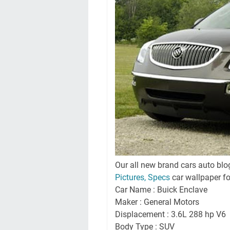
Our all new brand cars auto blo
Pictures, Specs
car wallpaper f
Car Name : Buick Enclave
Maker : General Motors
Displacement : 3.6L 288 hp V6
Body Type : SUV