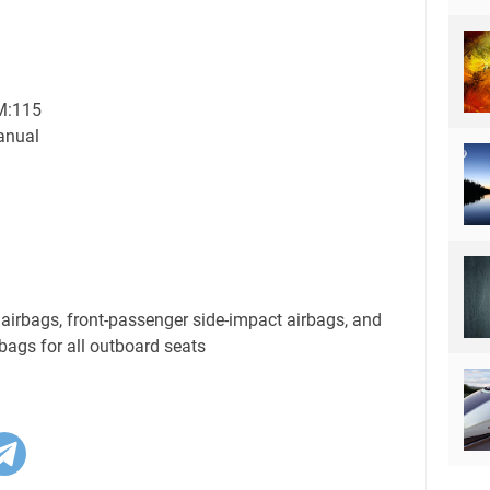
M:115
anual
 airbags, front-passenger side-impact airbags, and
rbags for all outboard seats