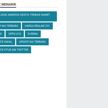
K MENARIK
LIKASI ANDROID GRATIS TERBAIK MARET
R WA TERBARU
HARGA REALME C31
S
OPPO K10
SYRENA
TE GMAIL
UPDATE WA TERBARU
TE FITUR DM TWITTER