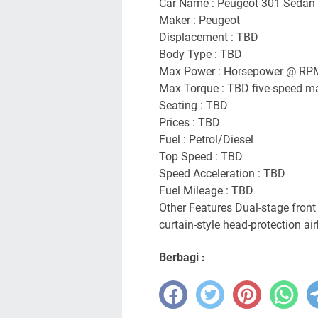
Car Name : Peugeot 301 Sedan
Maker : Peugeot
Displacement : TBD
Body Type : TBD
Max Power : Horsepower @ RP
Max Torque : TBD five-speed m
Seating : TBD
Prices : TBD
Fuel : Petrol/Diesel
Top Speed : TBD
Speed Acceleration : TBD
Fuel Mileage : TBD
Other Features Dual-stage front
curtain-style head-protection ai
Berbagi :