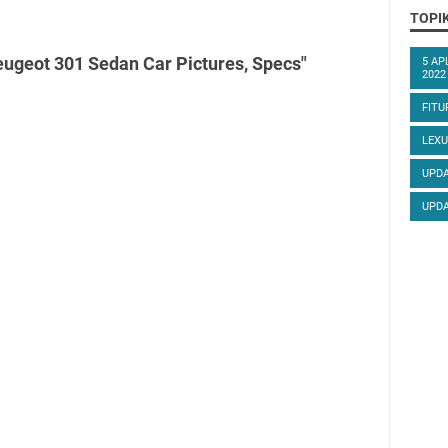
TOPI
ugeot 301 Sedan Car Pictures, Specs"
5 AP
2022
FITU
LEXU
UPDA
UPDA