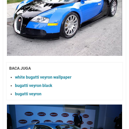
BACA JUGA
white bugatti veyron wallpaper
bugatti veyron black
bugatti veyron